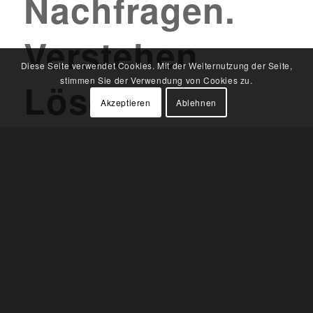
Nachfragen.
Verstehen.
Diese Seite verwendet Cookies. Mit der Weiternutzung der Seite,
stimmen Sie der Verwendung von Cookies zu.
Lösen.
Akzeptieren
Ablehnen
Während andere nur machen, hören wir Ihnen
zu. Unserer Meinung nach ist das der
wichtigste Schritt überhaupt, denn Sie können
uns durch Ihre Schilderungen direkt auf die
richtige Spur führen. Dadurch verkürzen sich
die Zeitaufwendung der Fehlersuche und Sie
sparen bares Geld.